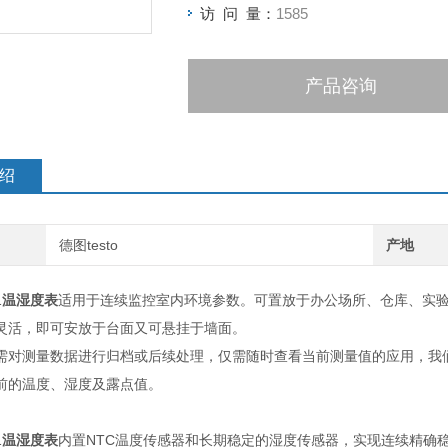
访 问 量：
1585
产品咨询
绍
德图testo
产地
1
温湿度表
适用于连续监控室内环境参数。可置放于办公场所、仓库、实
灵活，即可安放于台面又可悬挂于墙面。
对测量数据进行归档或后续处理，仅需随时查看当前测量值的应用，我们推荐使用
前的温度、湿度及露点值。
1
温湿度表
内置NTC温度传感器和长期稳定的湿度传感器，实现连续精确