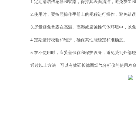
1.定期清洁传感器和管路，保持其表面清洁，避免灰尘和
2.使用时，要按照操作手册上的规程进行操作，避免错误
3.尽量避免暴露在高温、高湿或腐蚀性气体环境中，以免
4.定期进行校验和维护，确保其性能稳定和准确度。
5.在不使用时，应妥善保存和保护设备，避免受到外部碰
通过以上方法，可以有效延长德图烟气分析仪的使用寿命