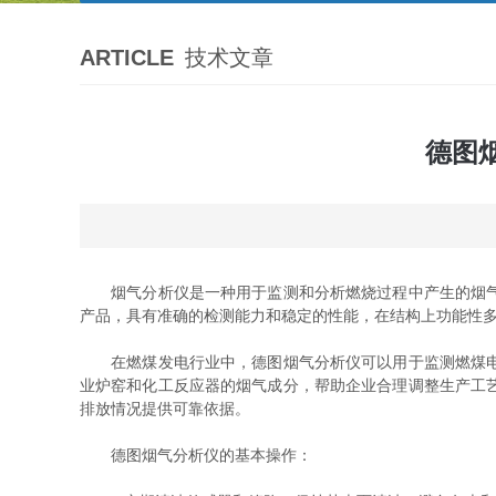
ARTICLE
技术文章
德图
烟气分析仪是一种用于监测和分析燃烧过程中产生的烟气中
产品，具有准确的检测能力和稳定的性能，在结构上功能性
在燃煤发电行业中，德图烟气分析仪可以用于监测燃煤电厂
业炉窑和化工反应器的烟气成分，帮助企业合理调整生产工
排放情况提供可靠依据。
德图烟气分析仪的基本操作：