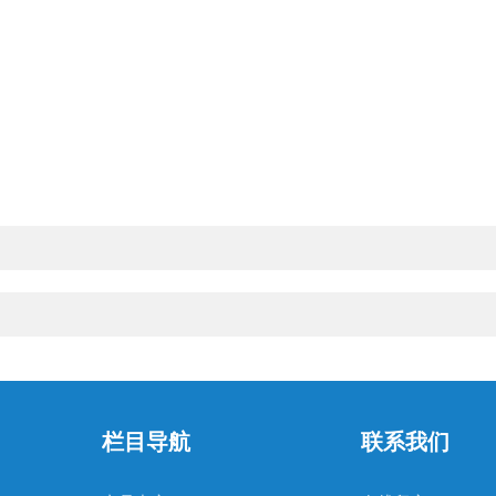
栏目导航
联系我们