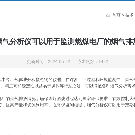
首页
>
技术
烟气分析仪可以用于监测燃煤电厂的烟气排
更新时间：2024-05-22 点击次数：1422
各种气体成分和颗粒物的仪器。在许多工业过程和环境监测中，烟气
多、精度高和稳定性以及易于操作等特别之处，可以满足各种烟气分析需
的烟气排放情况，确保燃煤燃烧过程达到国家环保要求，有效控制大
艺，提高产量和资源利用率。在环保监测领域，烟气分析仪可以用于定期