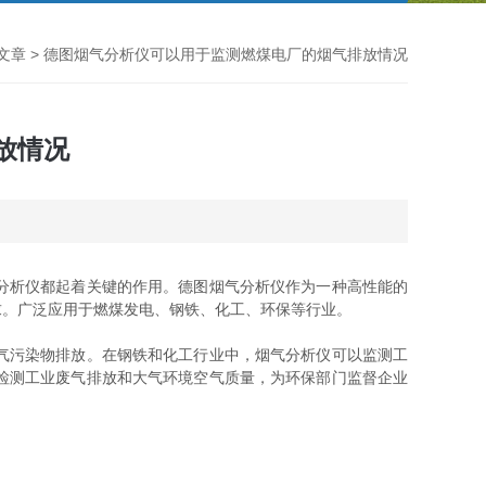
文章
> 德图烟气分析仪可以用于监测燃煤电厂的烟气排放情况
放情况
分析仪都起着关键的作用。德图烟气分析仪作为一种高性能的
求。广泛应用于燃煤发电、钢铁、化工、环保等行业。
气污染物排放。在钢铁和化工行业中，烟气分析仪可以监测工
检测工业废气排放和大气环境空气质量，为环保部门监督企业