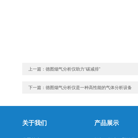
上一篇：
德图烟气分析仪助力“碳减排”
下一篇：
德图烟气分析仪是一种高性能的气体分析设备
关于我们
产品展示