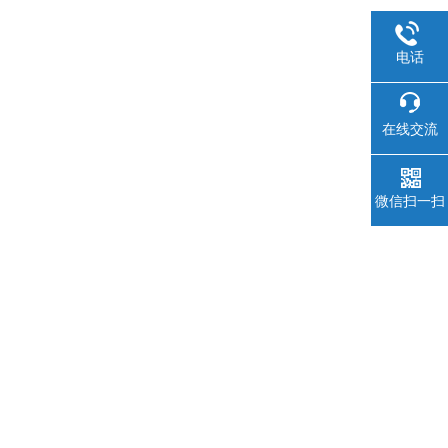
电话
在线交流
微信扫一扫