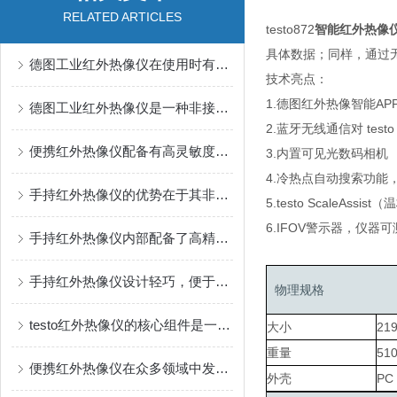
RELATED ARTICLES
testo872
智能红外热像
具体数据；同样，通过无
德图工业红外热像仪在使用时有几个要点需要注意
技术亮点：
1.德图红外热像智能A
德图工业红外热像仪是一种非接触式测温工具
2.蓝牙无线通信对 testo
便携红外热像仪配备有高灵敏度探测器
3.内置可见光数码相机
4.冷热点自动搜索功能
手持红外热像仪的优势在于其非接触式的检测方式
5.testo Scal
6.IFOV警示器，仪
手持红外热像仪内部配备了高精度红外探测器
手持红外热像仪设计轻巧，便于携带和操作
物理规格
testo红外热像仪的核心组件是一个焦平面阵列探测器
大小
219
重量
510
便携红外热像仪在众多领域中发挥着重要作用
外壳
PC 