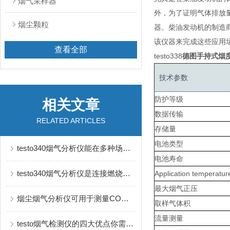
烟气采样器
外，为了证明气体排放
烟尘颗粒
器。柴油发动机的制造商
该仪器来完成这些应用
查看全部
testo338
德图手持式烟
技术参数
防护等级
相关文章
数据传输
RELATED ARTICLES
存储量
电池类型
testo340烟气分析仪能在多种场景下提供可靠的测量结果
电池寿命
testo340烟气分析仪是连接燃烧设备与环保要求的桥梁
Application temperatur
最大烟气正压
烟尘烟气分析仪可用于测量CO、CO2和挥发性有机物的分析
取样气体积
流量测量
testo烟气检测仪的四大优点你需要知道！