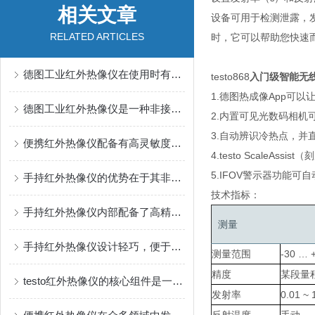
相关文章
设备可用于检测泄露，
RELATED ARTICLES
时，它可以帮助您快速
德图工业红外热像仪在使用时有几个要点需要注意
testo868
入门级智能无
1.德图热成像App
德图工业红外热像仪是一种非接触式测温工具
2.内置可见光数码相机
3.自动辨识冷热点，并
便携红外热像仪配备有高灵敏度探测器
4.testo Scal
5.IFOV警示器功能
手持红外热像仪的优势在于其非接触式的检测方式
技术指标：
手持红外热像仪内部配备了高精度红外探测器
测量
手持红外热像仪设计轻巧，便于携带和操作
测量范围
-30 … +
精度
某段量程
testo红外热像仪的核心组件是一个焦平面阵列探测器
发射率
0.01 ~ 