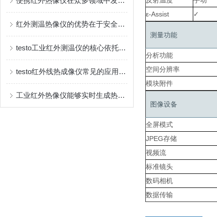
便携红外热像仪在众多领域中发挥着重要作用
反射温度
手动
ε-Assist
✓
红外测温热像仪的优势在于安全、直观且多功能
测量功能
testo工业红外测温仪的核心依托是物体的红外辐射特性
分析功能
空间分辨率
testo红外线热成像仪常见的应用场景如下
模块附件
工业红外热像仪能够实时生成热图像
图像设备
全屏模式
JPEG存储
视频流
标准镜头
数码相机
数据传输