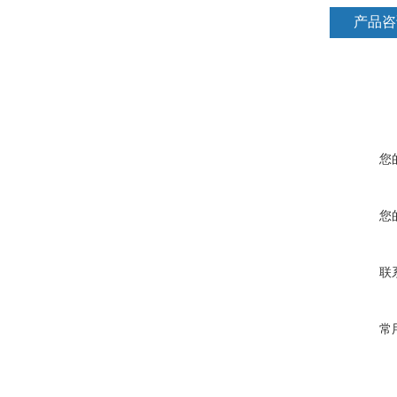
产品咨
您
您
联
常