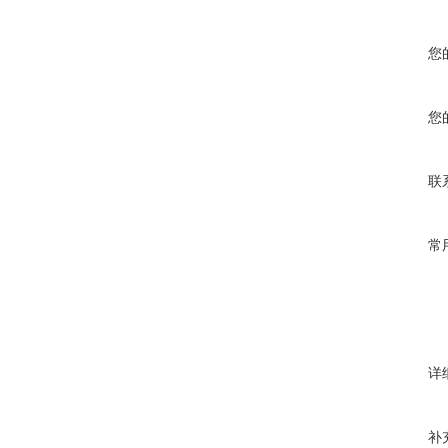
您
您
联
常
详
补