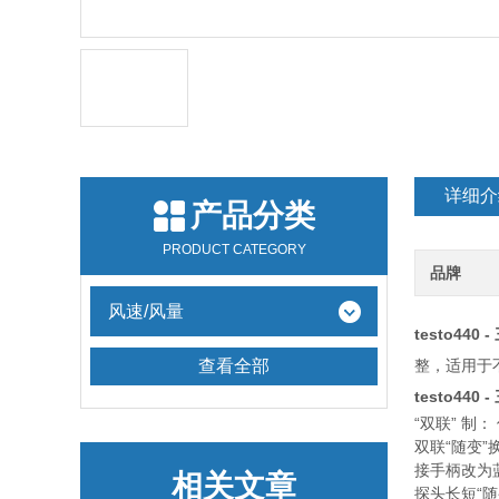
详细介
产品分类
PRODUCT CATEGORY
品牌
风速/风量
testo44
查看全部
整，适用于
testo44
“双联” 制
双联“随变
接手柄改为
相关文章
探头长短“随