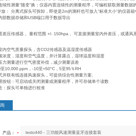
连续性测量“随变”换：仪器内置连续性的测量程序，可编程获取测量数据
”存放： 分离式探头可拆卸，即使是2m的测杆也可放入“标准大小”的仪器
内部数据存储和USB端口用于数据导出
差压传感器， 量程范围 +/- 150hpa， 可直接测量室内外差压，或通风
室内空气质量探头，含CO2传感器及温湿度传感器
碳浓度，湿度和空气温度，并计算露点，湿球温度和湿度
压力测量进行空气密度补偿，减少测量误差
10,000 ppm，-10至+50°C，5至95％RH
式并联有线连接风速探头，可提供综合性测量方案;
用按钮：可启动或关闭测量或测量程序，并可存储单个读数
念：探头可单独进行校准
询
产品：