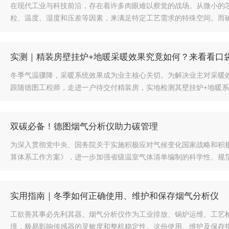
在现代工业与科技前沿，存在着许多肉眼难以察觉的战场。从微小的
粒、温度、湿度和压差等因素，来满足特定工艺需求的特殊空间。而确保
实测｜精装房壁挂炉+地暖采暖效果究竟如何？来看看口
冬季气温骤降，采暖系统效果成为业主核心关切。为解决业主对采暖
跟随德图工程师，走进一户待交付精装房，实地检测其壁挂炉+地暖系统
双碳必备！德图烟气分析仪助力碳管理
为深入贯彻党中央、国务院关于实施积极应对气候变化国家战略和积
算体系工作方案》，进一步加强省级温室气体清单编制的科学性、规范性
实用指南｜冬季如何正确使用、维护和保存烟气分析仪
工欲善其事必先利其器。烟气分析仪作为工业排放、锅炉运维、工艺
境，极易影响传感器的灵敏度和整机稳定性。这份使用、维护及保存指南