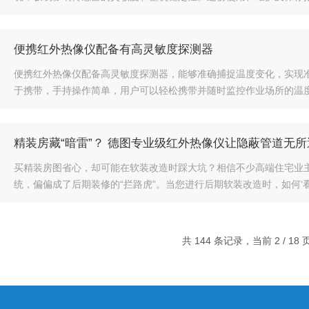
便携红外热像仪配备有高灵敏度探测器
便携红外热像仪配备高灵敏度探测器，能够准确捕捉温度变化，实现
于携带，手持操作简单，用户可以轻松携带并随时监控作业场所的温度变
精装房藏“暗雷”？ 德图专业级红外热像仪让隐蔽管道无
买精装房图省心，却可能在软装改造时踩大坑？相信不少高端住宅业主
统，偏偏成了后期装修的“拦路虎”。当您进行后期软装改造时，如何‘看透’
共 144 条记录，当前 2 / 18