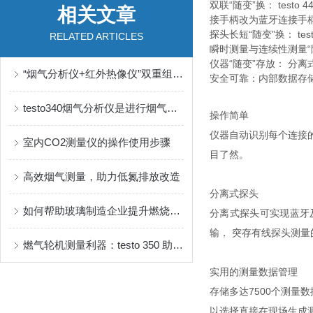
双联“随变”换： te
相关文章
接手柄改为蓝牙连接手
探头长短“随变”换： t
RELATED ARTICLES
瞬时测量与连续性测量
仪器“随变”存放： 分
“烟气分析仪+红外热像仪”双重组合 助推焦化行业环保检测、安全管理
安全可靠：内部数据存储
testo340烟气分析仪是进行烟气分析的一种有效分析手段
操作简单
仪器自动识别每个连接的
室内CO2测量仪的操作使用步骤
目了然。
高效烟气测量，助力低氮排放改造
分离式探头
如何帮助玻璃制造企业提升燃烧效率，实现安全检测
分离式探头可实现蓝牙
输， 突存有线探头测量
燃气轮机测量利器：testo 350 助力能源高效利用与合规排放
实用的测量数据管理
存储多达7500个测量数
以选择直接在现场生成