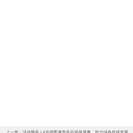
上一篇：
活动预告 | 4月德图邀您共赴环保盛事，助力绿色低碳发展