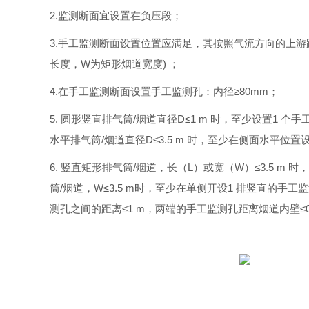
2.监测断面宜设置在负压段；
3.手工监测断面设置位置应满足，其按照气流方向的上游距离弯
长度，W为矩形烟道宽度) ；
4.在手工监测断面设置手工监测孔：内径≥80mm；
5. 圆形竖直排气筒/烟道直径D≤1 m 时，至少设置1 个
水平排气筒/烟道直径D≤3.5 m 时，至少在侧面水平位置
6. 竖直矩形排气筒/烟道，长（L）或宽（W）≤3.5 m
筒/烟道，W≤3.5 m时，至少在单侧开设1 排竖直的手
测孔之间的距离≤1 m，两端的手工监测孔距离烟道内壁≤0.