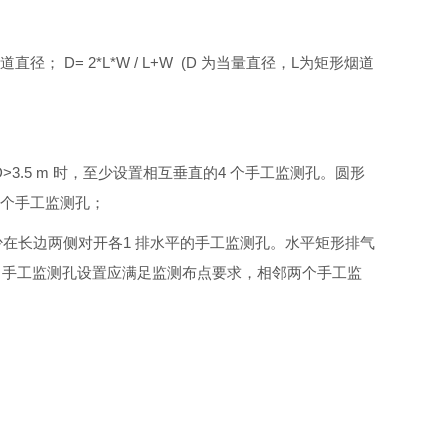
D= 2*L*W / L+W (D 为当量直径，L为矩形烟道
；D>3.5 m 时，至少设置相互垂直的4 个手工监测孔。圆形
2 个手工监测孔；
时，至少在长边两侧对开各1 排水平的手工监测孔。水平矩形排气
监测孔。手工监测孔设置应满足监测布点要求，相邻两个手工监